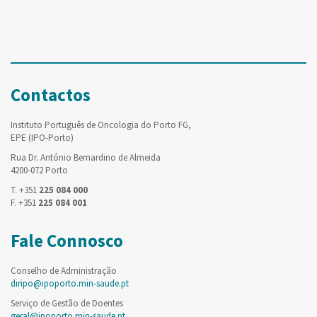
Contactos
Instituto Português de Oncologia do Porto FG,
EPE (IPO-Porto)
Rua Dr. António Bernardino de Almeida
4200-072 Porto
T. +351
225 084 000
F. +351
225 084 001
Fale Connosco
Conselho de Administração
diripo@ipoporto.min-saude.pt
Serviço de Gestão de Doentes
geral@ipoporto.min-saude.pt