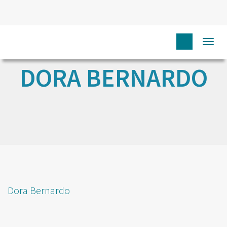
Togg
navi
DORA BERNARDO
Dora Bernardo