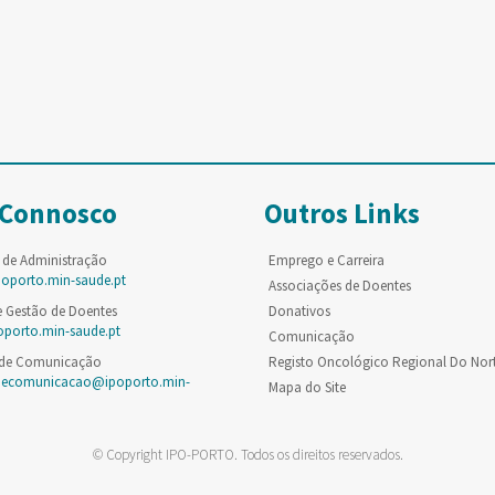
 Connosco
Outros Links
 de Administração
Emprego e Carreira
poporto.min-saude.pt
Associações de Doentes
e Gestão de Doentes
Donativos
oporto.min-saude.pt
Comunicação
 de Comunicação
Registo Oncológico Regional Do Nor
decomunicacao@ipoporto.min-
Mapa do Site
© Copyright IPO-PORTO. Todos os direitos reservados.