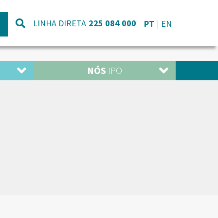
LINHA DIRETA
225 084 000
PT
EN
NÓS
IPO