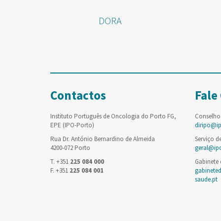
DORA
Contactos
Fale
Instituto Português de Oncologia do Porto FG,
Conselho
EPE (IPO-Porto)
diripo@i
Rua Dr. António Bernardino de Almeida
Serviço d
4200-072 Porto
geral@ip
T. +351
225 084 000
Gabinete
F. +351
225 084 001
gabinete
saude.pt