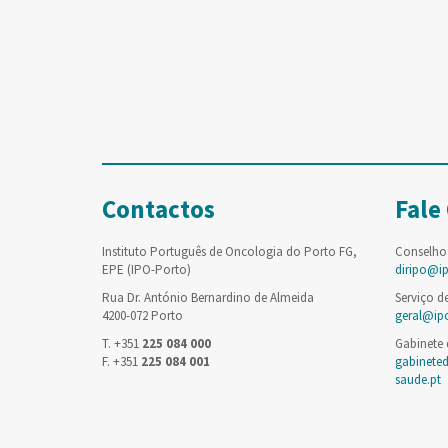
Contactos
Fale
Instituto Português de Oncologia do Porto FG,
Conselho
EPE (IPO-Porto)
diripo@i
Rua Dr. António Bernardino de Almeida
Serviço d
4200-072 Porto
geral@ip
T. +351
225 084 000
Gabinete
F. +351
225 084 001
gabinete
saude.pt