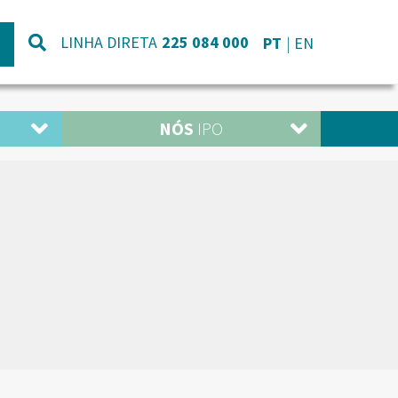
LINHA DIRETA
225 084 000
PT
EN
NÓS
IPO