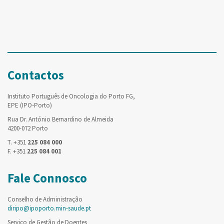
Contactos
Instituto Português de Oncologia do Porto FG,
EPE (IPO-Porto)
Rua Dr. António Bernardino de Almeida
4200-072 Porto
T. +351
225 084 000
F. +351
225 084 001
Fale Connosco
Conselho de Administração
diripo@ipoporto.min-saude.pt
Serviço de Gestão de Doentes