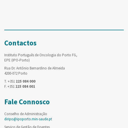
Contactos
Instituto Português de Oncologia do Porto FG,
EPE (IPO-Porto)
Rua Dr. António Bernardino de Almeida
4200-072 Porto
T. +351
225 084 000
F. +351
225 084 001
Fale Connosco
Conselho de Administração
diripo@ipoporto.min-saude.pt
Serviço de Gestão de Doentes