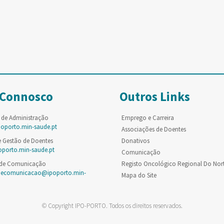
 Connosco
Outros Links
 de Administração
Emprego e Carreira
poporto.min-saude.pt
Associações de Doentes
e Gestão de Doentes
Donativos
oporto.min-saude.pt
Comunicação
 de Comunicação
Registo Oncológico Regional Do Nor
decomunicacao@ipoporto.min-
Mapa do Site
© Copyright IPO-PORTO. Todos os direitos reservados.