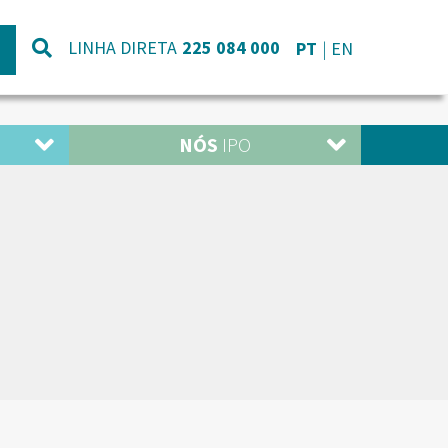
LINHA DIRETA
225 084 000
PT
EN
NÓS
IPO