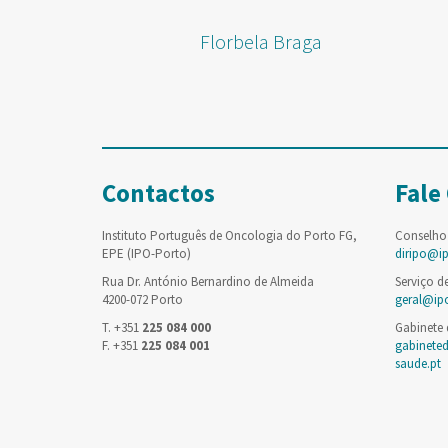
Florbela Braga
Contactos
Fale
Instituto Português de Oncologia do Porto FG,
Conselho
EPE (IPO-Porto)
diripo@i
Rua Dr. António Bernardino de Almeida
Serviço d
4200-072 Porto
geral@ip
T. +351
225 084 000
Gabinete
F. +351
225 084 001
gabinete
saude.pt