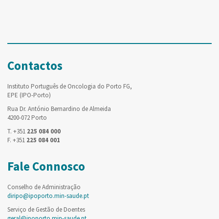
Contactos
Instituto Português de Oncologia do Porto FG,
EPE (IPO-Porto)
Rua Dr. António Bernardino de Almeida
4200-072 Porto
T. +351
225 084 000
F. +351
225 084 001
Fale Connosco
Conselho de Administração
diripo@ipoporto.min-saude.pt
Serviço de Gestão de Doentes
geral@ipoporto.min-saude.pt