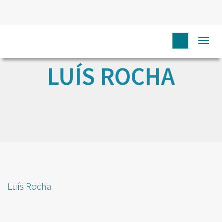
Togg
navi
LUÍS ROCHA
Luís Rocha