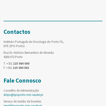
Contactos
Instituto Português de Oncologia do Porto FG,
EPE (IPO-Porto)
Rua Dr. António Bernardino de Almeida
4200-072 Porto
T. +351
225 084 000
F. +351
225 084 001
Fale Connosco
Conselho de Administração
diripo@ipoporto.min-saude.pt
Serviço de Gestão de Doentes
geral@ipoporto.min-saude.pt