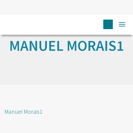
Togg
navi
MANUEL MORAIS1
Manuel Morais1