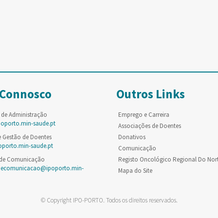
 Connosco
Outros Links
 de Administração
Emprego e Carreira
poporto.min-saude.pt
Associações de Doentes
e Gestão de Doentes
Donativos
oporto.min-saude.pt
Comunicação
 de Comunicação
Registo Oncológico Regional Do Nor
decomunicacao@ipoporto.min-
Mapa do Site
© Copyright IPO-PORTO. Todos os direitos reservados.