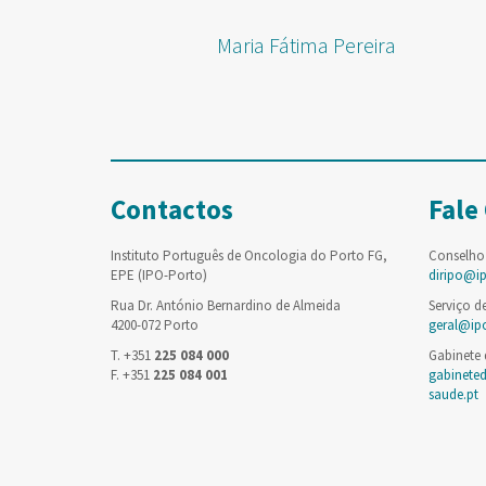
Maria Fátima Pereira
Contactos
Fale
Instituto Português de Oncologia do Porto FG,
Conselho
EPE (IPO-Porto)
diripo@i
Rua Dr. António Bernardino de Almeida
Serviço d
4200-072 Porto
geral@ip
T. +351
225 084 000
Gabinete
F. +351
225 084 001
gabinete
saude.pt