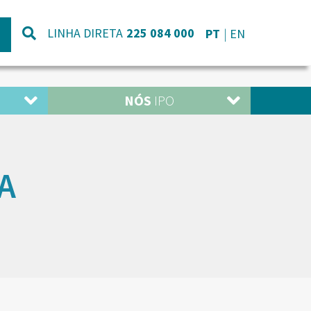
LINHA DIRETA
225 084 000
PT
EN
NÓS
IPO
A