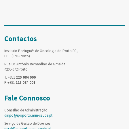
Contactos
Instituto Português de Oncologia do Porto FG,
EPE (IPO-Porto)
Rua Dr. António Bernardino de Almeida
4200-072 Porto
T. +351
225 084 000
F. +351
225 084 001
Fale Connosco
Conselho de Administração
diripo@ipoporto.min-saude.pt
Serviço de Gestão de Doentes
geral@ipoporto.min-saude.pt