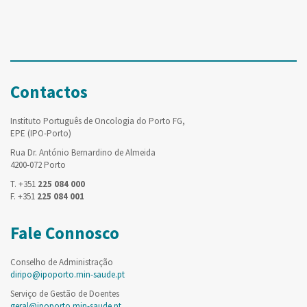
Contactos
Instituto Português de Oncologia do Porto FG,
EPE (IPO-Porto)
Rua Dr. António Bernardino de Almeida
4200-072 Porto
T. +351
225 084 000
F. +351
225 084 001
Fale Connosco
Conselho de Administração
diripo@ipoporto.min-saude.pt
Serviço de Gestão de Doentes
geral@ipoporto.min-saude.pt