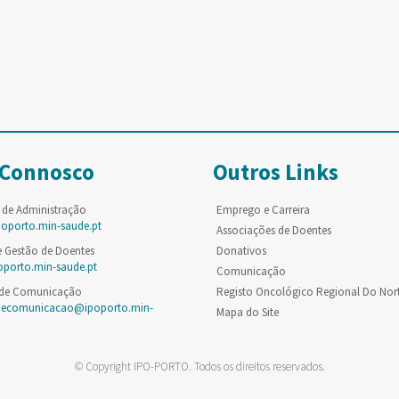
 Connosco
Outros Links
 de Administração
Emprego e Carreira
poporto.min-saude.pt
Associações de Doentes
e Gestão de Doentes
Donativos
oporto.min-saude.pt
Comunicação
 de Comunicação
Registo Oncológico Regional Do Nor
decomunicacao@ipoporto.min-
Mapa do Site
© Copyright IPO-PORTO. Todos os direitos reservados.