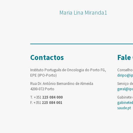
Maria Lina Miranda1
Contactos
Fale
Instituto Português de Oncologia do Porto FG,
Conselho
EPE (IPO-Porto)
diripo@i
Rua Dr. António Bernardino de Almeida
Serviço d
4200-072 Porto
geral@ip
T. +351
225 084 000
Gabinete
F. +351
225 084 001
gabinete
saude.pt