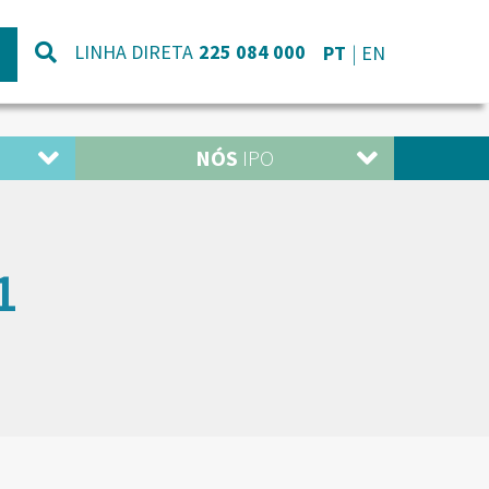
LINHA DIRETA
225 084 000
PT
EN
NÓS
IPO
1