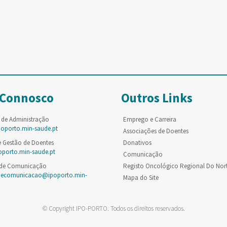
 Connosco
Outros Links
 de Administração
Emprego e Carreira
poporto.min-saude.pt
Associações de Doentes
e Gestão de Doentes
Donativos
oporto.min-saude.pt
Comunicação
 de Comunicação
Registo Oncológico Regional Do Nor
decomunicacao@ipoporto.min-
Mapa do Site
© Copyright IPO-PORTO. Todos os direitos reservados.