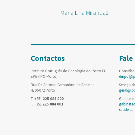
Maria Lina Miranda2
Contactos
Fale
Instituto Português de Oncologia do Porto FG,
Conselho
EPE (IPO-Porto)
diripo@i
Rua Dr. António Bernardino de Almeida
Serviço d
4200-072 Porto
geral@ip
T. +351
225 084 000
Gabinete
F. +351
225 084 001
gabinete
saude.pt