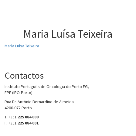
Toggl
naviga
Maria Luísa Teixeira
Maria Luísa Teixeira
Contactos
Instituto Português de Oncologia do Porto FG,
EPE (IPO-Porto)
Rua Dr. António Bernardino de Almeida
4200-072 Porto
T. +351
225 084 000
F. +351
225 084 001