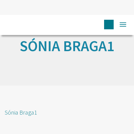
Togg
navi
SÓNIA BRAGA1
Sónia Braga1