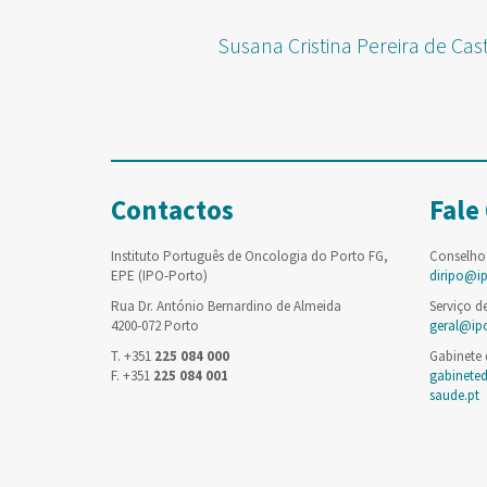
Susana Cristina Pereira de Cas
Contactos
Fale
Instituto Português de Oncologia do Porto FG,
Conselho
EPE (IPO-Porto)
diripo@i
Rua Dr. António Bernardino de Almeida
Serviço d
4200-072 Porto
geral@ip
T. +351
225 084 000
Gabinete
F. +351
225 084 001
gabinete
saude.pt