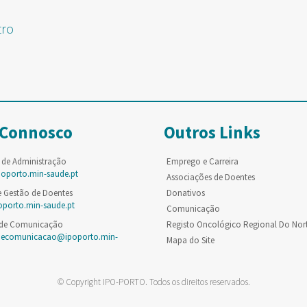
tro
 Connosco
Outros Links
 de Administração
Emprego e Carreira
poporto.min-saude.pt
Associações de Doentes
e Gestão de Doentes
Donativos
oporto.min-saude.pt
Comunicação
 de Comunicação
Registo Oncológico Regional Do Nor
decomunicacao@ipoporto.min-
Mapa do Site
© Copyright IPO-PORTO. Todos os direitos reservados.