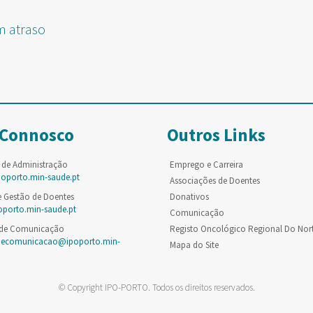
m atraso
 Connosco
Outros Links
 de Administração
Emprego e Carreira
poporto.min-saude.pt
Associações de Doentes
e Gestão de Doentes
Donativos
oporto.min-saude.pt
Comunicação
 de Comunicação
Registo Oncológico Regional Do Nor
decomunicacao@ipoporto.min-
Mapa do Site
© Copyright IPO-PORTO. Todos os direitos reservados.