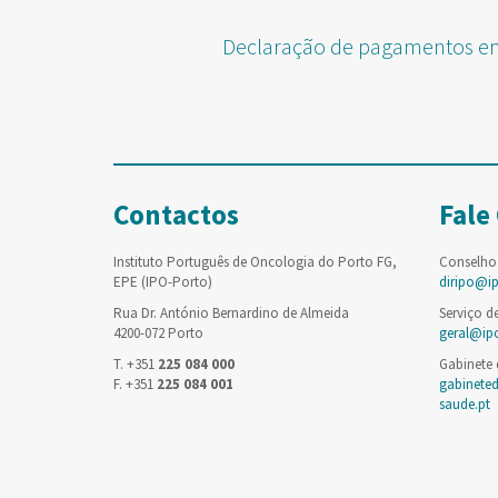
Declaração de pagamentos e
Contactos
Fale
Instituto Português de Oncologia do Porto FG,
Conselho
EPE (IPO-Porto)
diripo@i
Rua Dr. António Bernardino de Almeida
Serviço d
4200-072 Porto
geral@ip
T. +351
225 084 000
Gabinete
F. +351
225 084 001
gabinete
saude.pt