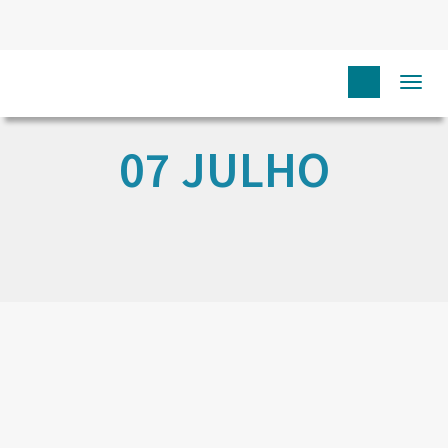
Togg
navi
07 JULHO