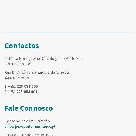
Contactos
Instituto Português de Oncologia do Porto FG,
EPE (IPO-Porto)
Rua Dr. António Bernardino de Almeida
4200-072 Porto
T. +351
225 084 000
F. +351
225 084 001
Fale Connosco
Conselho de Administração
diripo@ipoporto.min-saude.pt
Serviço de Gestão de Doentes