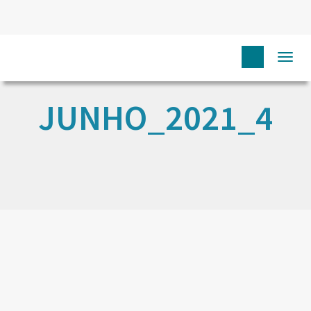
Togg
navi
JUNHO_2021_4