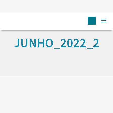
Togg
navi
JUNHO_2022_2