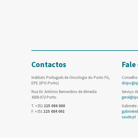
Contactos
Fale
Instituto Português de Oncologia do Porto FG,
Conselho
EPE (IPO-Porto)
diripo@i
Rua Dr. António Bernardino de Almeida
Serviço d
4200-072 Porto
geral@ip
T. +351
225 084 000
Gabinete
F. +351
225 084 001
gabinete
saude.pt