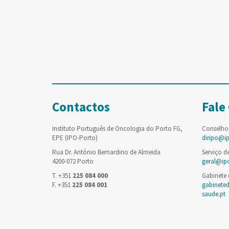
Contactos
Fale
Instituto Português de Oncologia do Porto FG,
Conselho
EPE (IPO-Porto)
diripo@i
Rua Dr. António Bernardino de Almeida
Serviço d
4200-072 Porto
geral@ip
T. +351
225 084 000
Gabinete
F. +351
225 084 001
gabinete
saude.pt