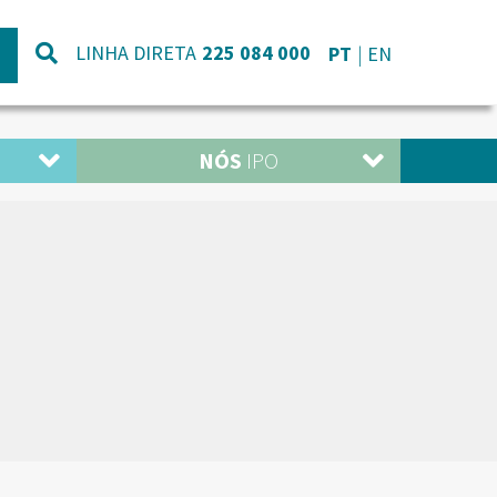
LINHA DIRETA
225 084 000
PT
EN
NÓS
IPO