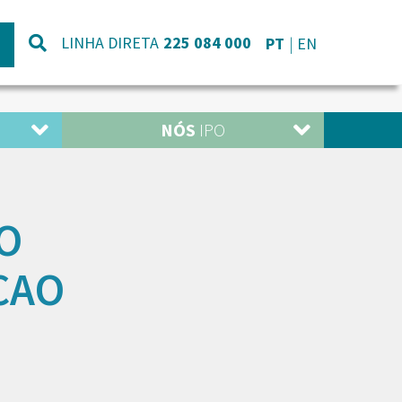
LINHA DIRETA
225 084 000
PT
EN
NÓS
IPO
O
CAO