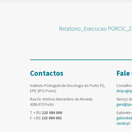
Relatorio_Execucao PGRCIC_2
Contactos
Fale
Instituto Português de Oncologia do Porto FG,
Conselho
EPE (IPO-Porto)
diripo@i
Rua Dr. António Bernardino de Almeida
Serviço d
4200-072 Porto
geral@ip
T. +351
225 084 000
Gabinete
F. +351
225 084 001
gabinete
saude.pt