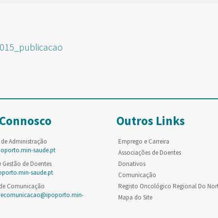
015_publicacao
 Connosco
Outros Links
 de Administração
Emprego e Carreira
poporto.min-saude.pt
Associações de Doentes
e Gestão de Doentes
Donativos
oporto.min-saude.pt
Comunicação
 de Comunicação
Registo Oncológico Regional Do Nor
decomunicacao@ipoporto.min-
Mapa do Site