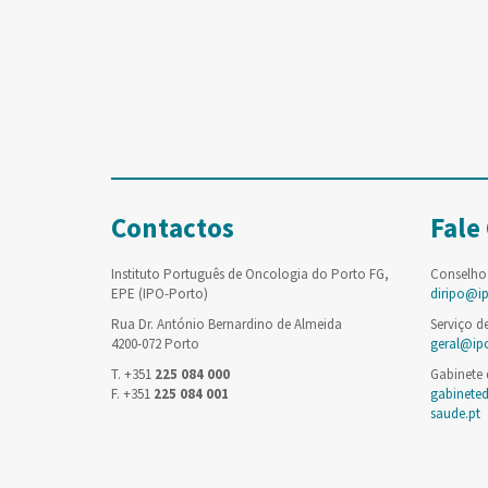
Contactos
Fale
Instituto Português de Oncologia do Porto FG,
Conselho
EPE (IPO-Porto)
diripo@i
Rua Dr. António Bernardino de Almeida
Serviço d
4200-072 Porto
geral@ip
T. +351
225 084 000
Gabinete
F. +351
225 084 001
gabinete
saude.pt