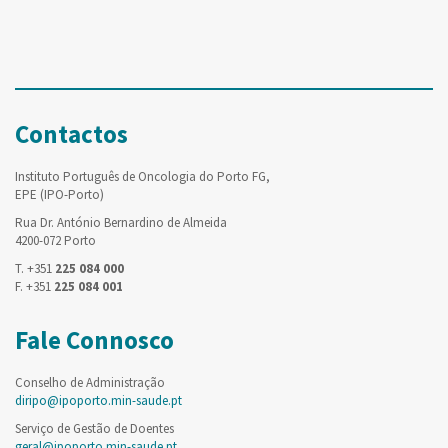
Contactos
Instituto Português de Oncologia do Porto FG,
EPE (IPO-Porto)
Rua Dr. António Bernardino de Almeida
4200-072 Porto
T. +351
225 084 000
F. +351
225 084 001
Fale Connosco
Conselho de Administração
diripo@ipoporto.min-saude.pt
Serviço de Gestão de Doentes
geral@ipoporto.min-saude.pt