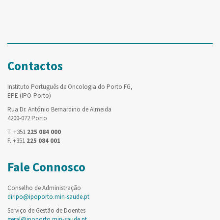
Contactos
Instituto Português de Oncologia do Porto FG,
EPE (IPO-Porto)
Rua Dr. António Bernardino de Almeida
4200-072 Porto
T. +351
225 084 000
F. +351
225 084 001
Fale Connosco
Conselho de Administração
diripo@ipoporto.min-saude.pt
Serviço de Gestão de Doentes
geral@ipoporto.min-saude.pt