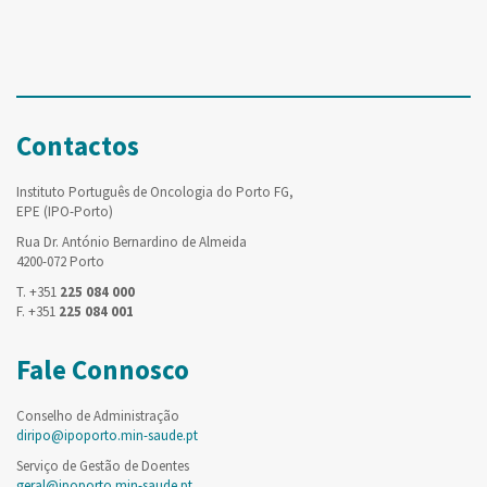
Contactos
Instituto Português de Oncologia do Porto FG,
EPE (IPO-Porto)
Rua Dr. António Bernardino de Almeida
4200-072 Porto
T. +351
225 084 000
F. +351
225 084 001
Fale Connosco
Conselho de Administração
diripo@ipoporto.min-saude.pt
Serviço de Gestão de Doentes
geral@ipoporto.min-saude.pt