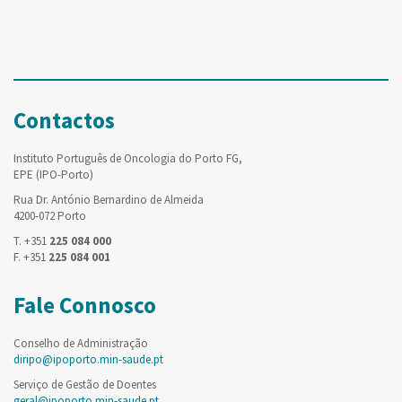
Contactos
Instituto Português de Oncologia do Porto FG,
EPE (IPO-Porto)
Rua Dr. António Bernardino de Almeida
4200-072 Porto
T. +351
225 084 000
F. +351
225 084 001
Fale Connosco
Conselho de Administração
diripo@ipoporto.min-saude.pt
Serviço de Gestão de Doentes
geral@ipoporto.min-saude.pt