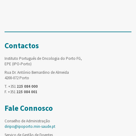
Contactos
Instituto Português de Oncologia do Porto FG,
EPE (IPO-Porto)
Rua Dr. António Bernardino de Almeida
4200-072 Porto
T. +351
225 084 000
F. +351
225 084 001
Fale Connosco
Conselho de Administração
diripo@ipoporto.min-saude.pt
Serviço de Gestão de Doentes