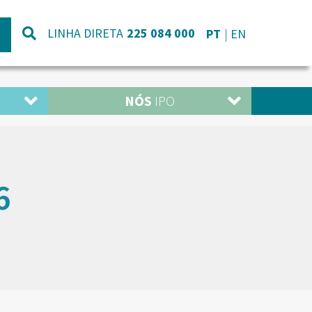
LINHA DIRETA
225 084 000
PT
EN
NÓS
IPO
6