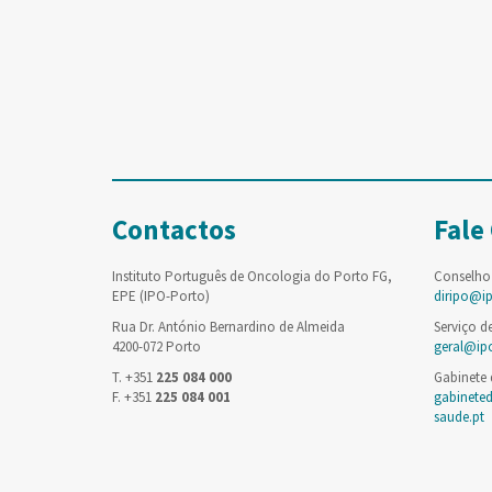
Contactos
Fale
Instituto Português de Oncologia do Porto FG,
Conselho
EPE (IPO-Porto)
diripo@i
Rua Dr. António Bernardino de Almeida
Serviço d
4200-072 Porto
geral@ip
T. +351
225 084 000
Gabinete
F. +351
225 084 001
gabinete
saude.pt