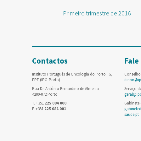
Primeiro trimestre de 2016
Contactos
Fale
Instituto Português de Oncologia do Porto FG,
Conselho
EPE (IPO-Porto)
diripo@i
Rua Dr. António Bernardino de Almeida
Serviço d
4200-072 Porto
geral@ip
T. +351
225 084 000
Gabinete
F. +351
225 084 001
gabinete
saude.pt