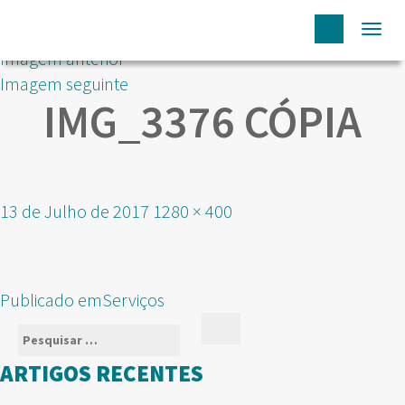
Togg
Imagem anterior
navi
Imagem seguinte
IMG_3376 CÓPIA
Publicado
Tamanho
13 de Julho de 2017
1280 × 400
em
real
NAVEGAÇÃO
Publicado em
Serviços
DE
Pesquisar
Pesquisar
ARTIGOS
por:
ARTIGOS RECENTES