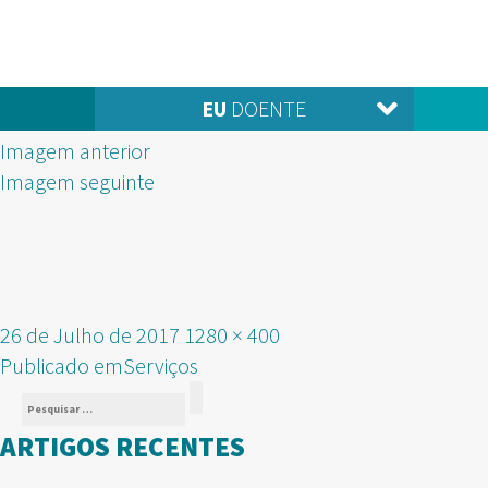
EU
DOENTE
Imagem anterior
Imagem seguinte
Publicado
Tamanho
26 de Julho de 2017
1280 × 400
NAVEGAÇÃO
em
real
Publicado em
Serviços
Pesquisar
DE
Pesquisar
por:
ARTIGOS RECENTES
ARTIGOS