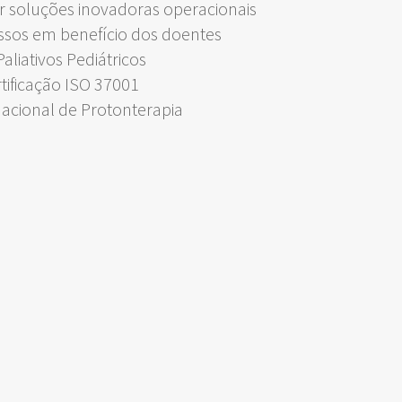
 soluções inovadoras operacionais
ssos em benefício dos doentes
liativos Pediátricos
rtificação ISO 37001
Nacional de Protonterapia