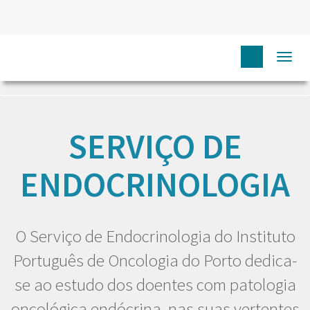
Togg
HOME
EU DOENTE
SERVIÇOS
SERVIÇO DE
ENDOCRINOLOGIA
navi
SERVIÇO DE
ENDOCRINOLOGIA
O Serviço de Endocrinologia do Instituto
Português de Oncologia do Porto dedica-
se ao estudo dos doentes com patologia
oncológica endócrina, nas suas vertentes