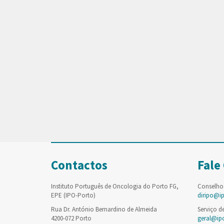
Contactos
Fale
Instituto Português de Oncologia do Porto FG,
Conselho
EPE (IPO-Porto)
diripo@i
Rua Dr. António Bernardino de Almeida
Serviço d
4200-072 Porto
geral@ip