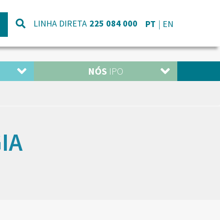
LINHA DIRETA
225 084 000
PT
EN
NÓS
IPO
IA