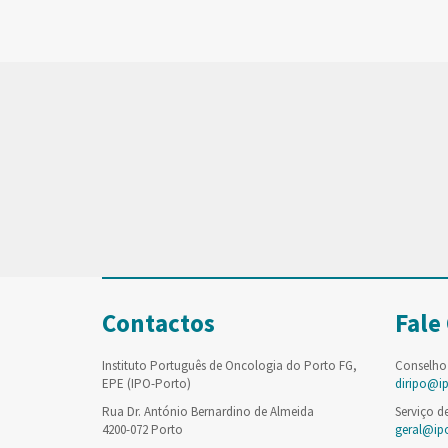
Contactos
Fale
Instituto Português de Oncologia do Porto FG,
Conselho
EPE (IPO-Porto)
diripo@i
Rua Dr. António Bernardino de Almeida
Serviço d
4200-072 Porto
geral@ip