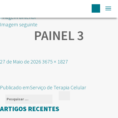
Togg
Imagem anterior
navi
Imagem seguinte
PAINEL 3
Publicado
Tamanho
27 de Maio de 2026
3675 × 1827
em
real
NAVEGAÇÃO
Publicado em
Serviço de Terapia Celular
DE
Pesquisar
Pesquisar
ARTIGOS
por:
ARTIGOS RECENTES