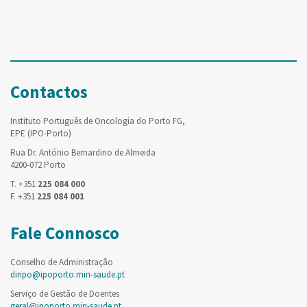
Contactos
Instituto Português de Oncologia do Porto FG,
EPE (IPO-Porto)
Rua Dr. António Bernardino de Almeida
4200-072 Porto
T. +351
225 084 000
F. +351
225 084 001
Fale Connosco
Conselho de Administração
diripo@ipoporto.min-saude.pt
Serviço de Gestão de Doentes
geral@ipoporto.min-saude.pt