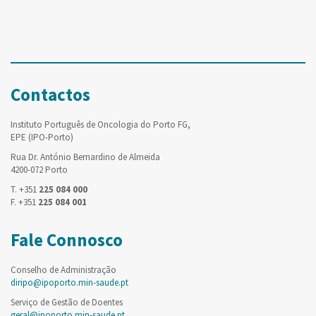
Contactos
Instituto Português de Oncologia do Porto FG,
EPE (IPO-Porto)
Rua Dr. António Bernardino de Almeida
4200-072 Porto
T. +351
225 084 000
F. +351
225 084 001
Fale Connosco
Conselho de Administração
diripo@ipoporto.min-saude.pt
Serviço de Gestão de Doentes
geral@ipoporto.min-saude.pt