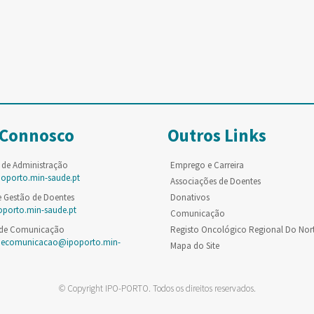
 Connosco
Outros Links
 de Administração
Emprego e Carreira
poporto.min-saude.pt
Associações de Doentes
e Gestão de Doentes
Donativos
oporto.min-saude.pt
Comunicação
 de Comunicação
Registo Oncológico Regional Do Nor
decomunicacao@ipoporto.min-
Mapa do Site
© Copyright IPO-PORTO. Todos os direitos reservados.