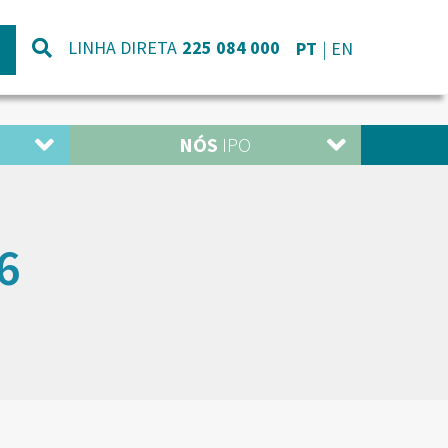
LINHA DIRETA
225 084 000
PT
EN
NÓS
IPO
6