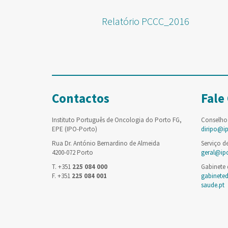
Relatório PCCC_2016
Contactos
Fale
Instituto Português de Oncologia do Porto FG,
Conselho
EPE (IPO-Porto)
diripo@i
Rua Dr. António Bernardino de Almeida
Serviço d
4200-072 Porto
geral@ip
T. +351
225 084 000
Gabinete
F. +351
225 084 001
gabinete
saude.pt