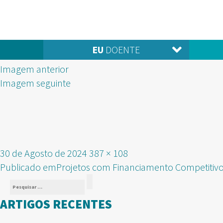
EU
DOENTE
Imagem anterior
Imagem seguinte
Publicado
Tamanho
30 de Agosto de 2024
387 × 108
NAVEGAÇÃO
em
real
Publicado em
Projetos com Financiamento Competitiv
Pesquisar
DE
Pesquisar
por:
ARTIGOS RECENTES
ARTIGOS