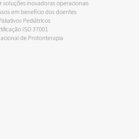
 soluções inovadoras operacionais
ssos em benefício dos doentes
liativos Pediátricos
rtificação ISO 37001
Nacional de Protonterapia