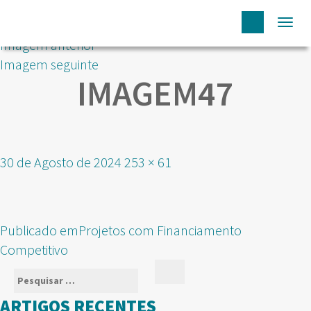
Togg
Imagem anterior
navi
Imagem seguinte
IMAGEM47
Publicado
Tamanho
30 de Agosto de 2024
253 × 61
em
real
NAVEGAÇÃO
Publicado em
Projetos com Financiamento
DE
Competitivo
ARTIGOS
Pesquisar
Pesquisar
por:
ARTIGOS RECENTES