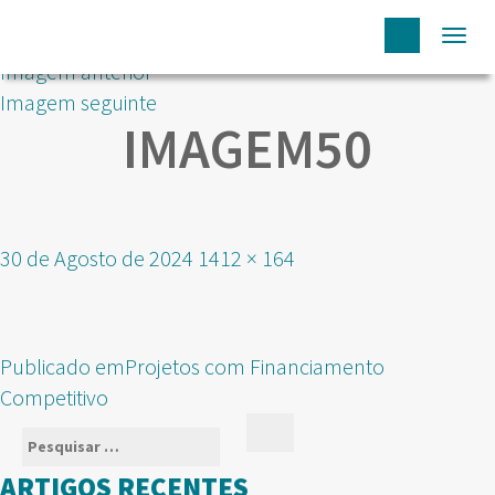
Togg
Imagem anterior
navi
Imagem seguinte
IMAGEM50
Publicado
Tamanho
30 de Agosto de 2024
1412 × 164
em
real
NAVEGAÇÃO
Publicado em
Projetos com Financiamento
DE
Competitivo
ARTIGOS
Pesquisar
Pesquisar
por:
ARTIGOS RECENTES