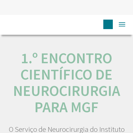
HOME
NÓS IPO
COMUNICAÇÃO
EVENTOS
1.º
Togg
ENCONTRO CIENTÍFICO DE NEUROCIRURGIA PARA MGF
navi
1.º ENCONTRO
CIENTÍFICO DE
NEUROCIRURGIA
PARA MGF
O Serviço de Neurocirurgia do Instituto