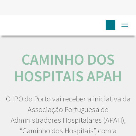
HOME
NÓS IPO
COMUNICAÇÃO
EVENTOS
Togg
CAMINHO DOS HOSPITAIS APAH
navi
CAMINHO DOS
HOSPITAIS APAH
O IPO do Porto vai receber a iniciativa da
Associação Portuguesa de
Administradores Hospitalares (APAH),
“Caminho dos Hospitais”, com a