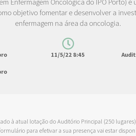
 em Enfermagem Oncológica do IPO Porto) é u
omo objetivo fomentar e desenvolver a inves
enfermagem na área da oncologia.
bro
11/5/22 8:45
Audit
bro
itado à atual lotação do Auditório Principal (250 lugare
O formulário para efetivar a sua presença vai estar dispo