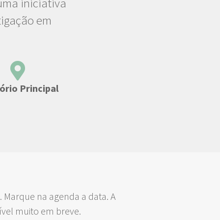
ma iniciativa
tigação em
ório Principal
s). Marque na agenda a data. A
nível muito em breve.