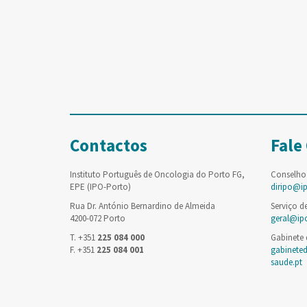
Contactos
Fale
Instituto Português de Oncologia do Porto FG,
Conselho
EPE (IPO-Porto)
diripo@i
Rua Dr. António Bernardino de Almeida
Serviço d
4200-072 Porto
geral@ip
T. +351
225 084 000
Gabinete
F. +351
225 084 001
gabinete
saude.pt